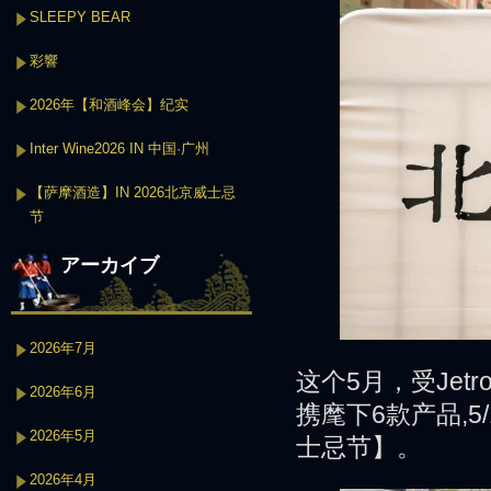
SLEEPY BEAR
彩響
2026年【和酒峰会】纪实
Inter Wine2026 IN 中国·广州
【萨摩酒造】IN 2026北京威士忌
节
アーカイブ
2026年7月
这个5月，受Je
2026年6月
携麾下6款产品,5
2026年5月
士忌节】。
2026年4月