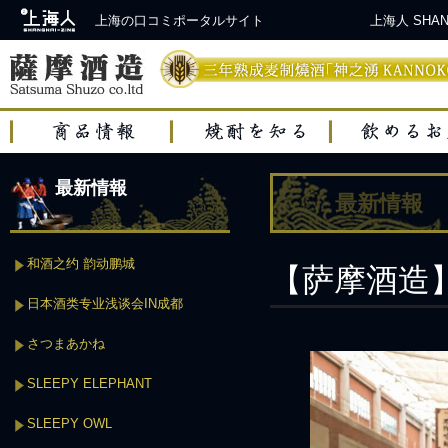
上海の口コミポータルサイト
上海人 SH
最新情報
最新情報
和酒之约 韵动鹏城
【萨摩酒造】
日本酒类专业浅谈会IN成都
さつまあかね
SLEEPY ELEPHANT
SLEEPY OWL