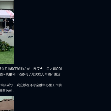
公司携旗下琥珀之梦、欧罗火、里之曙GOL
烧酎&烧酎利口酒参与了此次鹿儿岛物产展活
品牌均有试饮。观众以在环球金融中心里工作的
非常热烈。