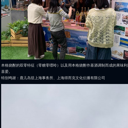
本格烧酎的双零特征（零糖零嘌呤）以及用本格烧酎作基酒调制而成的果味利
喜爱。
特别鸣谢：鹿儿岛驻上海事务所、上海得而克文化伝播有限公司