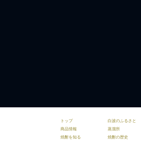
トップ
白波のふるさと
商品情報
蒸溜所
焼酎を知る
焼酎の歴史