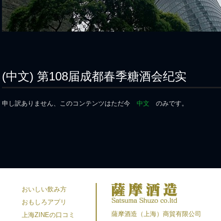
(中文) 第108届成都春季糖酒会纪实
申し訳ありません、このコンテンツはただ今
中文
のみです。
おいしい飲み方
おもしろアプリ
薩摩酒造（上海）商貿有限公司
上海ZINEの口コミ