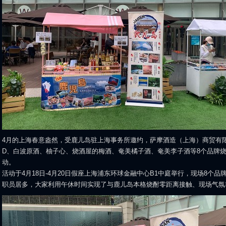
4月的上海春意盎然，受鹿儿岛驻上海事务所邀约，萨摩酒造（上海）商贸有限
D、白波原酒、柚子心、烧酒屋的梅酒、奄美橘子酒、奄美李子酒等8个品牌
动。
活动于4月18日-4月20日假座上海浦东环球金融中心B1中庭举行，现场8个
职员居多，大家利用午休时间实现了与鹿儿岛本格烧酎零距离接触、现场气氛