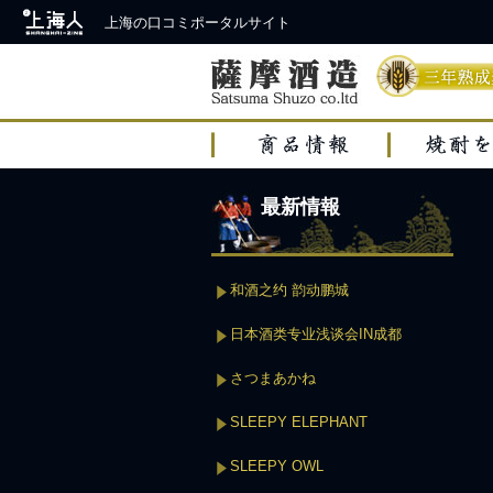
上海の口コミポータルサイト
最新情報
和酒之约 韵动鹏城
日本酒类专业浅谈会IN成都
さつまあかね
SLEEPY ELEPHANT
SLEEPY OWL