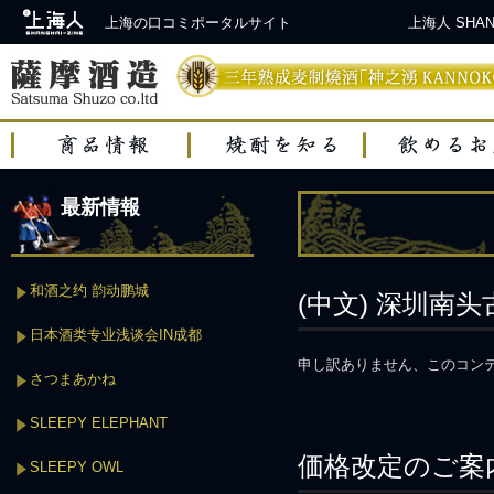
上海の口コミポータルサイト
上海人 SH
最新情報
和酒之约 韵动鹏城
(中文) 深圳南
日本酒类专业浅谈会IN成都
申し訳ありません、このコン
さつまあかね
SLEEPY ELEPHANT
価格改定のご案
SLEEPY OWL