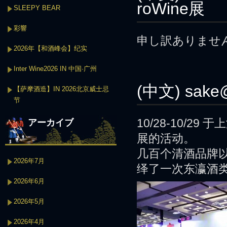
roWine展
SLEEPY BEAR
彩響
申し訳ありませ
2026年【和酒峰会】纪实
Inter Wine2026 IN 中国·广州
(中文) sa
【萨摩酒造】IN 2026北京威士忌
节
10/28-10/2
アーカイブ
展的活动。
几百个清酒品牌
2026年7月
绎了一次东瀛酒
2026年6月
2026年5月
2026年4月