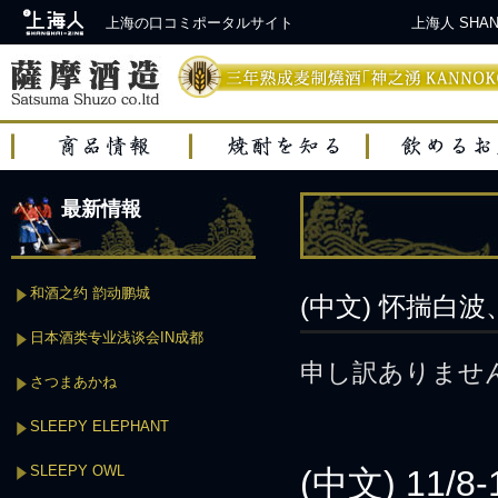
上海の口コミポータルサイト
上海人 SH
最新情報
和酒之约 韵动鹏城
(中文) 怀揣白
日本酒类专业浅谈会IN成都
申し訳ありませ
さつまあかね
SLEEPY ELEPHANT
SLEEPY OWL
(中文) 11