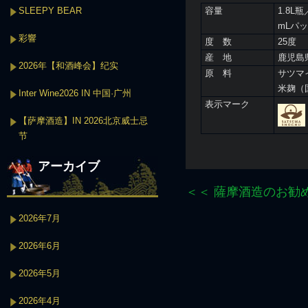
SLEEPY BEAR
容量
1.8L
mLパ
彩響
度 数
25度
産 地
鹿児島
2026年【和酒峰会】纪实
原 料
サツマ
米麹（
Inter Wine2026 IN 中国·广州
表示マーク
【萨摩酒造】IN 2026北京威士忌
节
アーカイブ
＜＜ 薩摩酒造のお勧
2026年7月
2026年6月
2026年5月
2026年4月