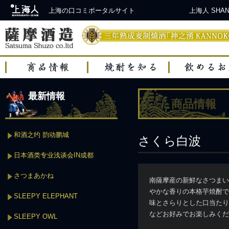
上海の口コミポータルサイト
上海人 SH
最新情報
商品情報
和酒之约 韵动鹏城
さくら白波
日本酒类专业浅谈会IN成都
さつまあかね
南薩摩産の新鮮なさつまい
やかな香りの本格芋焼酎で
SLEEPY ELEPHANT
味とさらりとした口当たり
などお好みでお楽しみくだ
SLEEPY OWL