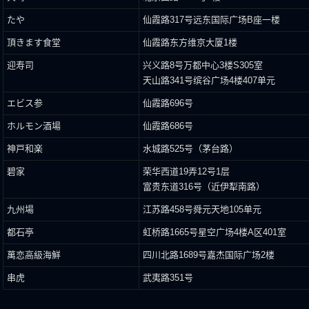
たや
仙霞路317号远东国际广场B座一楼
頂きます食堂
仙霞路东方维京大厦1楼
迎寿司
兴义路8号万都中心3楼S305室
天山路341号缤谷广场4楼407单元
エビス参
仙霞路696号
ホルモン酒場
仙霞路686号
神戸和楽
水城路525号（茅台路）
碧家
荣华西道19弄12号1层
富贵东道316号（近伊犁南路）
九州場
江苏路458号舜元天地105单元
都石亭
虹桥路1665号星空广场4楼A区401室
萬恋高級海鮮
四川北路1689号嘉杰国际广场2楼
串虎
武夷路351号