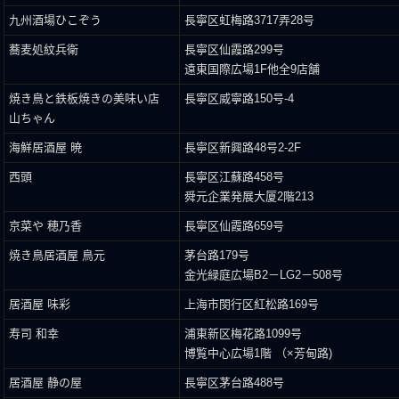
九州酒場ひこぞう
長寧区虹梅路3717弄28号
蕎麦処紋兵衛
長寧区仙霞路299号
遠東国際広場1F他全9店舗
焼き鳥と鉄板焼きの美味い店
長寧区威寧路150号-4
山ちゃん
海鮮居酒屋 暁
長寧区新興路48号2-2F
西頭
長寧区江蘇路458号
舜元企業発展大厦2階213
京菜や 穂乃香
長寧区仙霞路659号
焼き鳥居酒屋 鳥元
茅台路179号
金光緑庭広場B2－LG2－508号
居酒屋 味彩
上海市閔行区紅松路169号
寿司 和幸
浦東新区梅花路1099号
博覧中心広場1階 （×芳甸路)
居酒屋 静の屋
長寧区茅台路488号