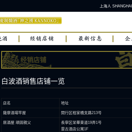
上海人 SHANG
经销店铺
白波酒销售店铺一览
店名
地址
薩摩酒場竿屋
閔行区程家橋支路213号
居酒屋 頑固親父
長寧区栄華東道19弄1号
雲古酒店公寓1F