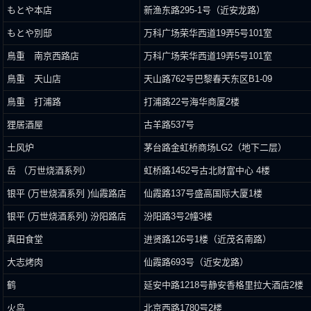
もとや本店
新渔东路295-1号（近安龙路）
もとや別邸
万科广场荣华西道19弄5号101室
鳥重 南京西路店
万科广场荣华西道19弄5号101室
鳥重 天山店
天山路762号巴黎春天东区B1-09
鳥重 打浦路
打浦路22号海华商厦2楼
狸居酒屋
古羊路537号
土风炉
茅台路金虹桥商场LG2（地下二层）
岳 （万世烧酒系列）
虹桥路1452号古北财富中心 4楼
银平 (万世烧酒系列 )仙霞路店
仙霞路137号盛高国际大厦1楼
银平 (万世烧酒系列) 汾阳路店
汾阳路3号2幢3楼
真田食堂
进贤路126号1楼（近茂名南路）
大志烤肉
仙霞路693号（近安龙路）
鹤
延安中路1218号静安香格里拉大酒店2楼
火鸟
北京西路1780号2楼