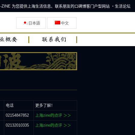
HAI-ZINE 为您提供上海生活信息、联系朋友的口碑博客门户型网站 ・生活论坛
日本語
中文
电话
更多了解！
02154847852
上海zine的点评 ＞＞
02132010335
上海zine的点评 ＞＞