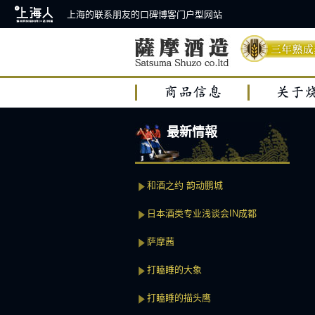
上海的联系朋友的口碑博客门户型网站
最新情報
和酒之约 韵动鹏城
日本酒类专业浅谈会IN成都
萨摩茜
打瞌睡的大象
打瞌睡的描头鹰