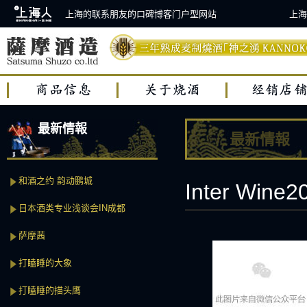
上海的联系朋友的口碑博客门户型网站
上海
最新情報
最新情報
和酒之约 韵动鹏城
Inter Wine
日本酒类专业浅谈会IN成都
萨摩茜
打瞌睡的大象
打瞌睡的描头鹰