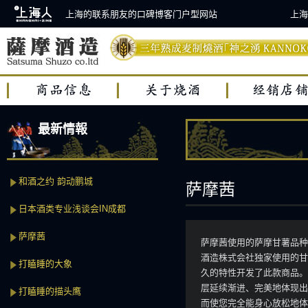
上海的联系朋友的口碑博客门户型网站
上海
最新情報
和酒之约 韵动鹏城
萨摩茜
日本酒类专业浅谈会IN成都
萨摩茜
萨摩茜使用的萨摩甘薯品种
酒造株式会社独家使用的甘
打瞌睡的大象
久的特性开发了此款商品。
层延续渐进、完美地体现出
打瞌睡的描头鹰
而使您完全能身心放松地体