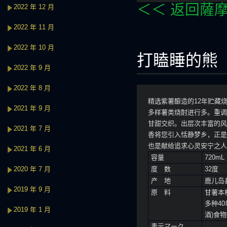
＜＜ 返回薩
2022 年 12 月
2022 年 11 月
2022 年 10 月
打瞌睡的熊
2022 年 9 月
2022 年 8 月
精选紫薯酿造的12年贮藏
2021 年 9 月
多样薯类烧酎进行多。重调
甘甜交织。出层次丰富的风
2021 年 7 月
香将您引入恬静梦乡，正是
也是献给追求心灵安宁之人
2021 年 6 月
容量
720mL
2020 年 7 月
度 数
32度
产 地
鹿儿岛
2019 年 9 月
原 料
甘薯本
多种4
2019 年 1 月
酒)食
表示マーク