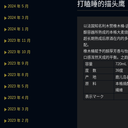
打瞌睡的描头鹰
2024 年 5 月
2024 年 3 月
以法国知名利木赞橡木桶-
2024 年 1 月
酿容器所熟成的本格大麦烧
超长期熟成后原酒在内的多
2023 年 11 月
配。
橡木桶赋予的醇厚芳香与怡
2023 年 10 月
口感浑然天成的平衡。之韵
2023 年 9 月
容量
720mL
度 数
39度
2023 年 8 月
产 地
鹿儿岛
原 料
本格焼
2023 年 5 月
繊維
表示マーク
2023 年 4 月
2023 年 3 月
2023 年 2 月