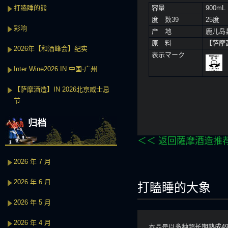
打瞌睡的熊
容量
900mL
度 数39
25度
彩响
产 地
鹿儿岛
原 料
【萨摩
2026年【和酒峰会】纪实
表示マーク
Inter Wine2026 IN 中国·广州
【萨摩酒造】IN 2026北京威士忌
节
归档
＜＜ 返回薩摩酒造推
2026 年 7 月
2026 年 6 月
打瞌睡的大象
2026 年 5 月
2026 年 4 月
本品是以多种超长期熟成4