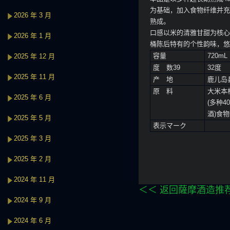
为基础，加入食物纤维并充
2026 年 3 月
熟成。
口感以米的清雅甘甜为核心
2026 年 1 月
桶陈后特有的个性韵味，悠
容量
720mL
2025 年 12 月
度 数39
32度
2025 年 11 月
产 地
鹿儿岛
原 料
大米本
2025 年 6 月
(多种
酒)食
2025 年 5 月
表示マーク
2025 年 3 月
2025 年 2 月
2024 年 11 月
＜＜ 返回薩摩酒造推
2024 年 9 月
2024 年 6 月